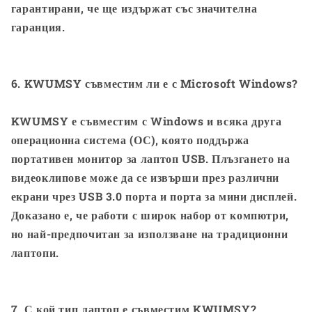
гарантирани, че ще издържат със значителна
гаранция.
6. KWUMSY съвместим ли е с Microsoft Windows?
KWUMSY е съвместим с Windows и всяка друга
операционна система (ОС), която поддържа
портативен монитор за лаптоп USB. Плъзгането на
видеоклипове може да се извърши през различни
екрани чрез USB 3.0 порта и порта за мини дисплей.
Доказано е, че работи с широк набор от компютри,
но най-предпочитан за използване на традиционни
лаптопи.
7. С кой тип лаптоп е съвместим KWUMSY?