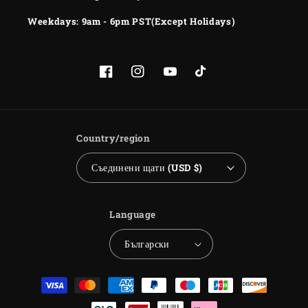
Weekdays: 9am - 6pm PST(Except Holidays)
Facebook
Instagram
YouTube
TikTok
Country/region
Съединени щати (USD $)
Language
Български
Payment
methods