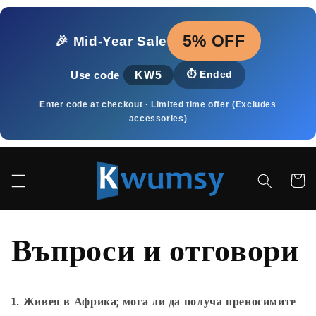
Skip to
content
5% OFF
🎉 Mid‑Year Sale
KW5
⏱️
Ended
Use code
Enter code at checkout · Limited time offer (Excludes
accessories)
Cart
Въпроси и отговори
1. Живея в Африка; мога ли да получа преносимите