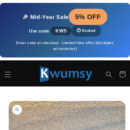
Direkt
zum
Inhalt
5% OFF
🎉 Mid‑Year Sale
KW5
⏱️
Ended
Use code
Enter code at checkout · Limited time offer (Excludes
accessories)
Warenko
duktinformationen
ingen