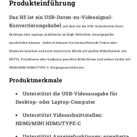
Produkteinführung
High-
High-
Definition-
Definition-
Videoübertragungskabel
Videoübertragungskabel
Das H5 ist ein USB-Daten-zu-Videosignal-
Konvertierungskabel
, mit dem Sie die
USB-Schnittstelle Ihres
Desktops oder Laptops problemlos an
High-Definition-Anzeigegeräte
anschließen können . Dadurch können Sie
hochauflösende Videos oder
Diashows ansehen
und noch intensivere Musik auf großen
Bildschirmen wie
HDTVs, Projektoren oder tragbaren
genießen Bildschirme und andere Geräte mit
HDMI/MINI HDMI/TYPE-C-Eingangsanschlüssen.
Produktmerkmale
Unterstützt die USB-Videoausgabe für
Desktop- oder Laptop-Computer
Unterstützt Videoschnittstellen:
HDMI/MINI HDMI/TYPE-C
Unterstützt Anzeigefunktionen: erweiterte