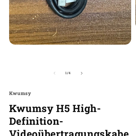
Medien
1
in
Modal
öffnen
von
1
/
4
Kwumsy
Kwumsy H5 High-
Definition-
Videoübertragungskabe