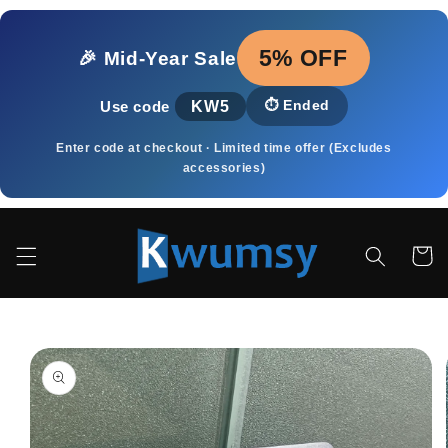
μετάβαση
στο
περιεχόμενο
5% OFF
🎉 Mid‑Year Sale
KW5
⏱️
Ended
Use code
Enter code at checkout · Limited time offer (Excludes
accessories)
Καλάθι
Μετάβαση
στις
πληροφορίες
προϊόντος