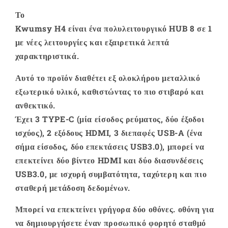
8
8
Το
σε
σε
1
1
Kwumsy H4
είναι ένα πολυλειτουργικό HUB 8 σε 1
HUB
HUB
με νέες λειτουργίες και εξαιρετικά λεπτά
με
με
χαρακτηριστικά.
διπλή
διπλή
επέκταση
επέκταση
Αυτό το προϊόν διαθέτει εξ ολοκλήρου μεταλλικό
HDMI
HDMI
εξωτερικό υλικό, καθιστώντας το πιο στιβαρό και
ανθεκτικό.
Έχει 3 TYPE-C (μία είσοδος ρεύματος, δύο έξοδοι
ισχύος), 2 εξόδους HDMI, 3 διεπαφές USB-A (ένα
σήμα είσοδος, δύο επεκτάσεις USB3.0), μπορεί να
επεκτείνει δύο βίντεο HDMI και δύο διασυνδέσεις
USB3.0, με ισχυρή συμβατότητα, ταχύτερη και πιο
σταθερή μετάδοση δεδομένων.
Μπορεί να επεκτείνει γρήγορα δύο οθόνες. οθόνη για
να δημιουργήσετε έναν προσωπικό φορητό σταθμό