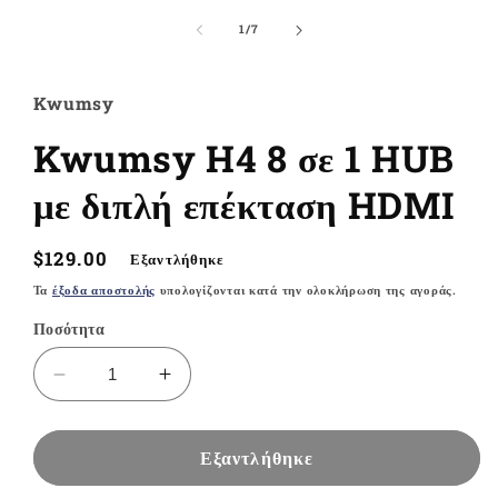
μέσου
1
από
1
/
7
στο
βοηθητικό
παράθυρο
Kwumsy
Kwumsy H4 8 σε 1 HUB
με διπλή επέκταση HDMI
Κανονική
$129.00
Εξαντλήθηκε
τιμή
Τα
έξοδα αποστολής
υπολογίζονται κατά την ολοκλήρωση της αγοράς.
Ποσότητα
Μείωση
Αύξηση
ποσότητας
ποσότητας
για
για
Kwumsy
Kwumsy
Εξαντλήθηκε
H4
H4