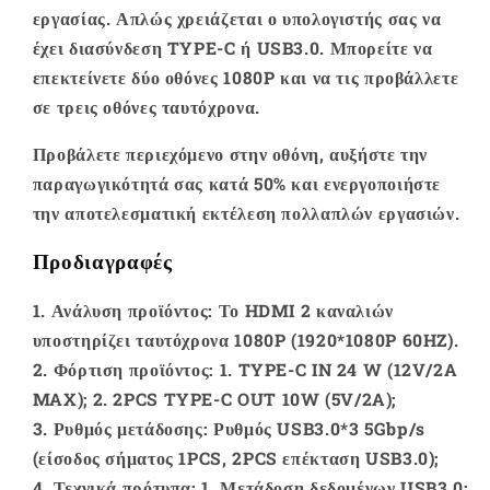
εργασίας. Απλώς χρειάζεται ο υπολογιστής σας να
έχει διασύνδεση TYPE-C ή USB3.0. Μπορείτε να
επεκτείνετε δύο οθόνες 1080P και να τις προβάλλετε
σε τρεις οθόνες ταυτόχρονα.
Προβάλετε περιεχόμενο στην οθόνη, αυξήστε την
παραγωγικότητά σας κατά 50% και ενεργοποιήστε
την αποτελεσματική εκτέλεση πολλαπλών εργασιών.
Προδιαγραφές
1. Ανάλυση προϊόντος: Το HDMI 2 καναλιών
υποστηρίζει ταυτόχρονα 1080P (1920*1080P 60HZ).
2. Φόρτιση προϊόντος: 1. TYPE-C IN 24 W (12V/2A
MAX); 2. 2PCS TYPE-C OUT 10W (5V/2A);
3. Ρυθμός μετάδοσης: Ρυθμός USB3.0*3 5Gbp/s
(είσοδος σήματος 1PCS, 2PCS επέκταση USB3.0);
4. Τεχνικά πρότυπα: 1. Μετάδοση δεδομένων USB3.0;