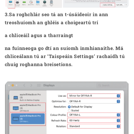
3.Sa roghchlár seo tá an t-úsáideoir in ann
treoshuíomh an ghléis a choigeartú trí
a chliceáil agus a tharraingt
na fuinneoga go dtí an suíomh inmhianaithe. Má
chliceálann tú ar ‘Taispeáin Set
ti
ngs’ rachaidh tú
chuig roghanna breise
ti
ons.