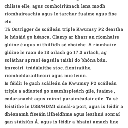
chliste eile, agus comhoiriúnach lena modh
ríomhaireachta agus le tarchur fuaime agus físe
etc.
Tá Outrigger de scáileán triple Kwumsy P2 deartha
le húsáid go héasca. Clamp ar bharr an ríomhaire
glúine é agus ní thitfidh sé choíche. A ríomhaire
glúine le raon de 13 orlach go 17.3 orlach, ag
soláthar spraoi éagsúla taithí do bhóna bán,
imreoirí, trádálaithe stoc, fiontraithe,
ríomhchláraitheoirí agus mic léinn.
Is féidir le gach scáileán de Kwumsy P2 scáileán
triple a adiusted go neamhspleách gile, fuaime ,
codarsnacht agus roinnt paraiméadair eile. Tá sé
feistithe le USB/HDMI cineál-c port, agus is féidir a
dhéanamh físeáin ilfheidhme agus leathnú sonraí
gan stáisiún Á, agus is féidir a bhaint amach líne