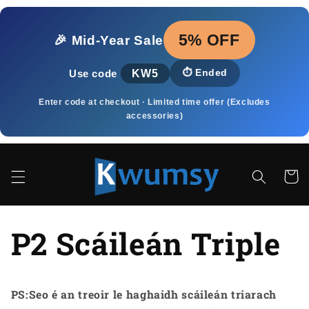
Skip to
content
5% OFF
🎉 Mid‑Year Sale
KW5
⏱️
Ended
Use code
Enter code at checkout · Limited time offer (Excludes
accessories)
Cart
P2 Scáileán Triple
PS:Seo é an treoir le haghaidh scáileán triarach