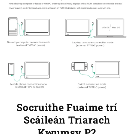
Socruithe Fuaime trí
Scáileán Triarach
Kwumsy P2