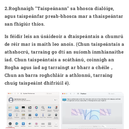
2.Roghnaigh "Taispeánann" sa bhosca dialóige,
agus taispeánfar preab-bhosca mar a thaispeántar
san fhigiúr thíos.
Is féidir leis an úsáideoir a dtaispeántais a chumrú
de réir mar is maith leo anois. (Chun taispeántais a
athshocrú, tarraing go dtí an suíomh inmhianaithe
iad. Chun taispeántais a scáthánú, coinnigh an
Rogha agus iad ag tarraingt ar bharr a chéile，
Chun an barra roghchláir a athlonnú, tarraing
chuig taispeáint dhifriúil é).