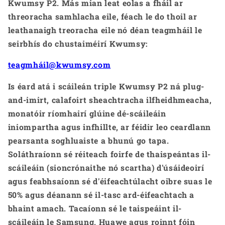
Kwumsy P2. Más mian leat eolas a fháil ar
threoracha samhlacha eile, féach le do thoil ar
leathanaigh treoracha eile nó déan teagmháil le
seirbhís do chustaiméirí Kwumsy:
teagmháil@kwumsy.com
Is éard atá i scáileán triple Kwumsy P2 ná plug-
and-imirt, calafoirt sheachtracha ilfheidhmeacha,
monatóir ríomhairí glúine dé-scáileáin
iniompartha agus infhillte, ar féidir leo ceardlann
pearsanta soghluaiste a bhunú go tapa.
Soláthraíonn sé réiteach foirfe de thaispeántas il-
scáileáin (sioncrónaithe nó scartha) d'úsáideoirí
agus feabhsaíonn sé d'éifeachtúlacht oibre suas le
50% agus déanann sé il-tasc ard-éifeachtach a
bhaint amach. Tacaíonn sé le taispeáint il-
scáileáin le Samsung, Huawe agus roinnt fóin