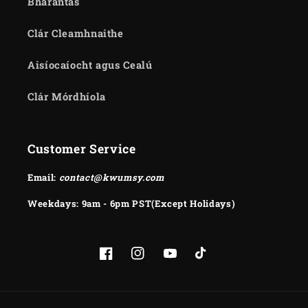
Bharántas
Clár Cleamhnaithe
Aisíocaíocht agus Cealú
Clár Mórdhíola
Customer Service
Email:
contact@kwumsy.com
Weekdays: 9am - 6pm PST(Except Holidays)
Facebook
Instagram
YouTube
TikTok