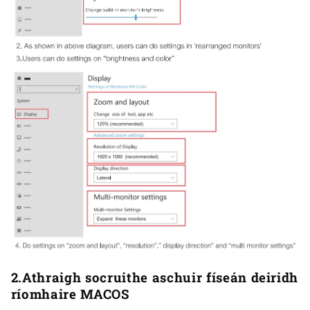
2.Athraigh socruithe aschuir físeán deiridh
ríomhaire MACOS