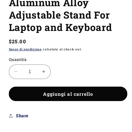
Aluminum Alloy
Adjustable Stand For
Laptop and Keyboard
Prezzo
$25.00
di
Spese di spedizione
calcolate al check-out.
listino
Quantità
Diminuisci
Aumenta
quantità
quantità
per
per
Aluminum
Aggiungi al carrello
Aluminum
Alloy
Alloy
Adjustable
Adjustable
Stand
Stand
Share
For
For
Laptop
Laptop