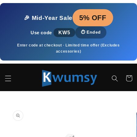
Vai
direttamente
ai contenuti
5% OFF
🎉 Mid‑Year Sale
KW5
⏱️
Ended
Use code
Enter code at checkout · Limited time offer (Excludes
accessories)
Carrell
Passa alle
informazioni
sul prodotto