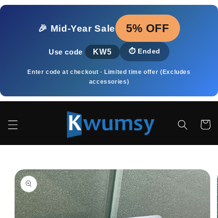
Vai
direttamente
ai contenuti
5% OFF
🎉 Mid‑Year Sale
KW5
⏱️
Ended
Use code
Enter code at checkout · Limited time offer (Excludes
accessories)
Carrell
Passa alle
informazioni
sul prodotto