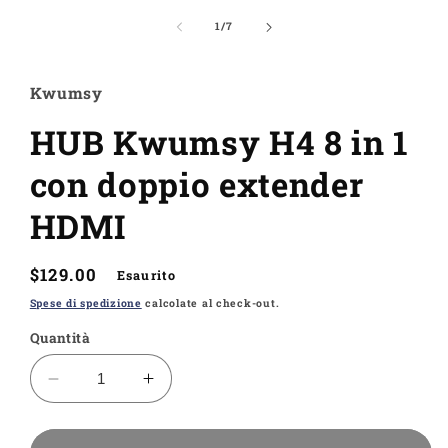
contenuti
multimediali
su
1
/
7
1
in
finestra
modale
Kwumsy
HUB Kwumsy H4 8 in 1
con doppio extender
HDMI
Prezzo
$129.00
Esaurito
di
Spese di spedizione
calcolate al check-out.
listino
Quantità
Diminuisci
Aumenta
quantità
quantità
per
per