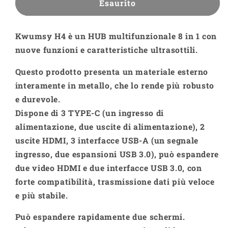
HUB
HUB
Esaurito
Kwumsy
Kwumsy
H4
H4
Kwumsy H4
è un HUB multifunzionale 8 in 1 con
8
8
in
in
nuove funzioni e caratteristiche ultrasottili.
1
1
con
con
Questo prodotto presenta un materiale esterno
doppio
doppio
interamente in metallo, che lo rende più robusto
extender
extender
e durevole.
HDMI
HDMI
Dispone di 3 TYPE-C (un ingresso di
alimentazione, due uscite di alimentazione), 2
uscite HDMI, 3 interfacce USB-A (un segnale
ingresso, due espansioni USB 3.0), può espandere
due video HDMI e due interfacce USB 3.0, con
forte compatibilità, trasmissione dati più veloce
e più stabile.
Può espandere rapidamente due schermi.