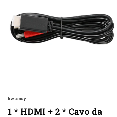
Apri
contenuti
multimediali
1
kwumsy
in
finestra
1 * HDMI + 2 * Cavo da
modale