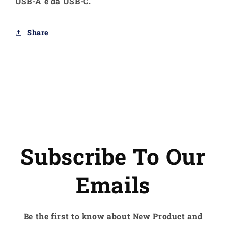
USB-A e da USB-C.
USB-
USB-
A
A
a
a
Share
USB-
USB-
C
C
（Per
（Per
Kwumsy
Kwumsy
K3)
K3)
Subscribe To Our
Emails
Be the first to know about New Product and