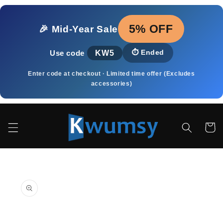
Vai
direttamente
ai contenuti
5% OFF
🎉 Mid‑Year Sale
KW5
⏱️
Ended
Use code
Enter code at checkout · Limited time offer (Excludes
accessories)
Carrell
Passa alle
informazioni
sul prodotto