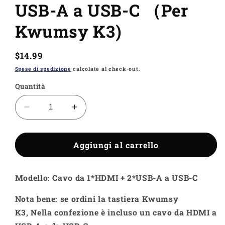
USB-A a USB-C （Per
Kwumsy K3)
Prezzo
$14.99
di
Spese di spedizione
calcolate al check-out.
listino
Quantità
Diminuisci
Aumenta
quantità
quantità
per
per
1
Aggiungi al carrello
1
*
*
HDMI
HDMI
Modello: Cavo da 1*HDMI + 2*USB-A a USB-C
+
+
2
2
Nota bene: se ordini la tastiera Kwumsy
*
*
Cavo
Cavo
K3, Nella confezione è incluso un cavo da HDMI a
da
da