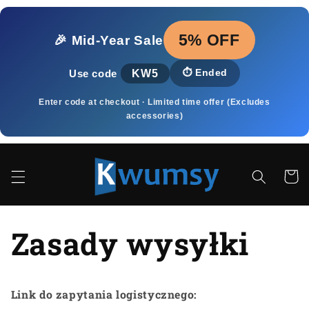
Przejdź
do
treści
5% OFF
🎉 Mid‑Year Sale
KW5
⏱️
Ended
Use code
Enter code at checkout · Limited time offer (Excludes
accessories)
Koszy
Zasady wysyłki
Link do zapytania logistycznego: