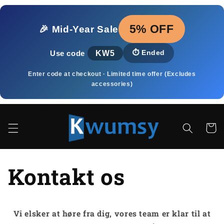
Gå til
indhold
5% OFF
🎉 Mid‑Year Sale
KW5
⏱️
Ended
Use code
Enter code at checkout · Limited time offer (Excludes
accessories)
Indkøbsk
Kontakt os
Vi elsker at høre fra dig, vores team er klar til at