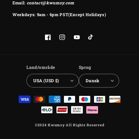
Email:
contact@kwumsy.com
Weekdays: 9am - 6pm PST(Except Holidays)
Facebook
Instagram
YouTube
TikTok
Land/område
Sprog
USA (USD $)
Dansk
Betalingsmetoder
©2024 Kwumsy All Rights Reserved