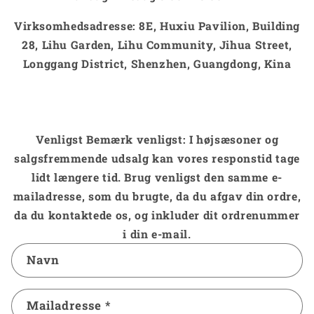
Virksomhedsadresse:
8E, Huxiu Pavilion, Building
28, Lihu Garden, Lihu Community, Jihua Street,
Longgang District, Shenzhen, Guangdong, Kina
Venligst Bemærk venligst: I højsæsoner og
salgsfremmende udsalg kan vores responstid tage
lidt længere tid. Brug venligst den samme e-
mailadresse, som du brugte, da du afgav din ordre,
da du kontaktede os, og inkluder dit ordrenummer
i din e-mail.
K
Navn
o
n
Mailadresse
*
t