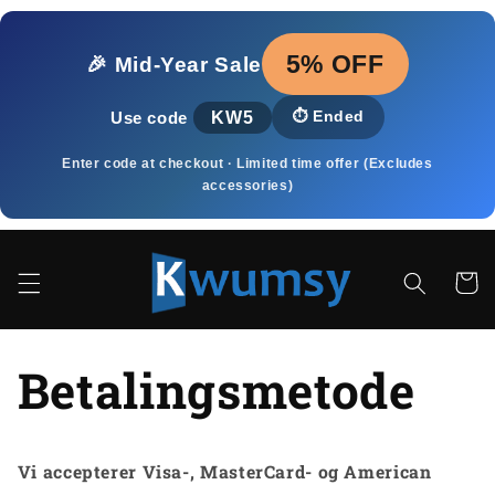
Gå til
indhold
5% OFF
🎉 Mid‑Year Sale
KW5
⏱️
Ended
Use code
Enter code at checkout · Limited time offer (Excludes
accessories)
Indkøbsk
Betalingsmetode
Vi accepterer Visa-, MasterCard- og American