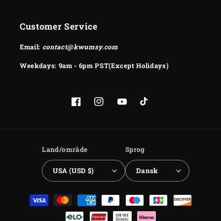
Customer Service
Email:
contact@kwumsy.com
Weekdays: 9am - 6pm PST(Except Holidays)
Facebook
Instagram
YouTube
TikTok
Land/område
Sprog
USA (USD $)
Dansk
Betalingsmetoder