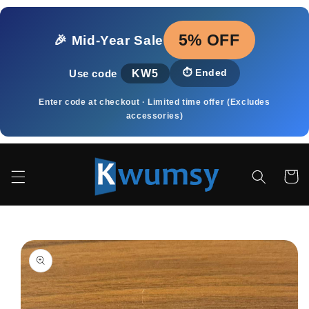
Meteen
naar de
content
5% OFF
🎉 Mid‑Year Sale
KW5
⏱️
Ended
Use code
Enter code at checkout · Limited time offer (Excludes
accessories)
Winkelwa
a direct naar
roductinformatie