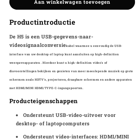
Kwumsy
Aan winkelwagen toevoegen
Kwumsy
H5
H5
High
High
Productintroductie
Definition
Definition
videotransmissiekabel
videotransmissiekabel
De H5 is een USB-gegevens-naar-
videosignaalconversie
kabel waarmee u eenvoudig de
USB-
interface van uw desktop of laptop kunt aansluiten op
high-definition
weergaveapparaten . Hierdoor kunt u
high-definition video's of
diavoorstellingen bekijken
en genieten van meer meeslepende muziek op grote
schermen zoals HDTV's, projectoren, draagbare
schermen en andere apparaten
met
HDMI/MINI HDMI/TYPE-C-ingangspoorten.
Producteigenschappen
Ondersteunt USB-video-uitvoer voor
desktop- of laptopcomputers
Ondersteunt video-interfaces: HDMI/MINI