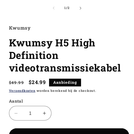
1
openen
van
1
/
2
in
modaal
Kwumsy
Kwumsy H5 High
Definition
videotransmissiekabel
Normale
Aanbiedingsprijs
$24.99
$49.99
Aanbieding
prijs
Verzendkosten
worden berekend bij de checkout.
Aantal
Aantal
Aantal
verlagen
verhogen
voor
voor