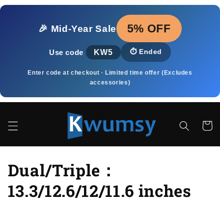
Pular
para o
conteúdo
5% OFF
🎉 Mid‑Year Sale
KW5
⏱️
Ended
Use code
Enter code at checkout · Limited time offer (Excludes
accessories)
Carrinh
C
Dual/Triple：
o
13.3/12.6/12/11.6 inches
l