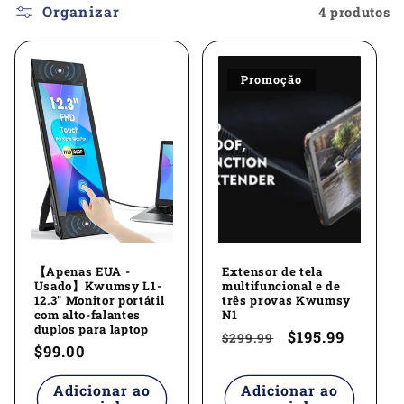
e
Organizar
4 produtos
ç
Promoção
ã
o
:
【Apenas EUA -
Extensor de tela
Usado】Kwumsy L1-
multifuncional e de
12.3" Monitor portátil
três provas Kwumsy
com alto-falantes
N1
duplos para laptop
Preço
Preço
$195.99
$299.99
Preço
$99.00
normal
promocional
normal
Adicionar ao
Adicionar ao