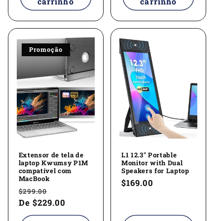
carrinho
carrinho
Promoção
Extensor de tela de
L1 12.3" Portable
laptop Kwumsy P1M
Monitor with Dual
compatível com
Speakers for Laptop
MacBook
Preço
$169.00
Preço
Preço
$299.00
normal
normal
De
$229.00
promocional