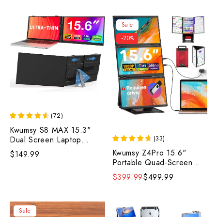
Sale
-20%
(
72
)
Kwumsy S8 MAX 15.3"
(
33
)
Dual Screen Laptop
Screen Extender
Kwumsy Z4Pro 15.6"
$149.99
Portable Quad-Screen
Laptop Screen Extender
$399.99
$499.99
Sale