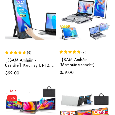
(
23
)
(
6
)
【SAM Amháin -
【SAM Amháin -
Réamhúinéireacht】
Úsáidte】Kwumsy L1-12.3"
Síneadh Scáileán Glúine
Monatóir Inaistrithe le
$59.00
$99.00
Monatóireachta
Cainteoirí Dúbailte do
Iniompartha Kwumsy F1
Ríomhaire Glúine
14''
Sale
-7%