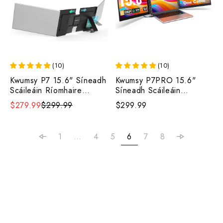
(
10
)
(
10
)
Kwumsy P7 15.6" Síneadh
Kwumsy P7PRO 15.6"
Scáileáin Ríomhaire
Síneadh Scáileáin
Glúine Trí-Scáileáin
Ríomhaire Glúine Trí-
$279.99
$299.99
$299.99
Scáileáin
1
…
4
5
6
7
8