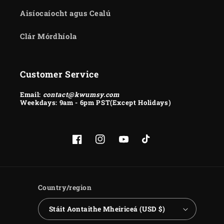
Aisíocaíocht agus Cealú
Clár Mórdhíola
Customer Service
Email:
contact@kwumsy.com
Weekdays: 9am - 6pm PST(Except Holidays)
Facebook
Instagram
YouTube
TikTok
Country/region
Stáit Aontaithe Mheiriceá (USD $)