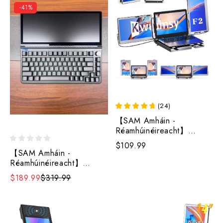
-41%
(
24
)
【SAM Amháin -
Réamhúinéireacht】
Monatóir glúine Inaistrithe
$109.99
Trí-Kwumsy F2 14''
【SAM Amháin -
Réamhúinéireacht】
Méarchláir Scáileáin
$189.99
$319.99
Méadaithe Tadhaill
Kwumsy K3