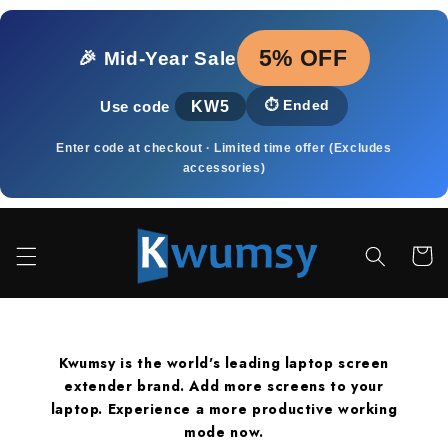
Skip to
content
5% OFF
🎉 Mid‑Year Sale
KW5
⏱️
Ended
Use code
Enter code at checkout · Limited time offer (Excludes
accessories)
Cart
Kwumsy is the world's leading laptop screen
extender brand. Add more screens to your
laptop. Experience a more productive working
mode now.