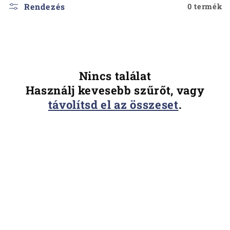
l
Rendezés
0 termék
e
k
c
Nincs találat
Használj kevesebb szűrőt, vagy
i
távolítsd el az összeset
.
ó
: