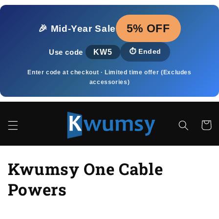
Ugrás a
tartalomhoz
5% OFF
🎉 Mid‑Year Sale
KW5
⏱️
Ended
Use code
Enter code at checkout · Limited time offer (Excludes
accessories)
Kosár
K
Kwumsy One Cable
o
Powers
l