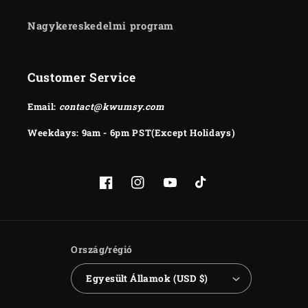
Nagykereskedelmi program
Customer Service
Email:
contact@kwumsy.com
Weekdays: 9am - 6pm PST(Except Holidays)
Facebook
Instagram
YouTube
TikTok
Ország/régió
Egyesült Államok (USD $)