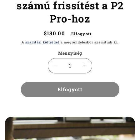
számú frissítést a P2
Pro-hoz
Normál
$130.00
Elfogyott
ár
A
szállítási költséget
a megrendeléskor számítjuk ki.
Mennyiség
Rendelje
Rendelje
meg
meg
a
a
2431-
Elfogyott
2431-
es
es
számú
számú
frissítést
frissítést
a
a
P2
P2
Pro-
Pro-
hoz
hoz