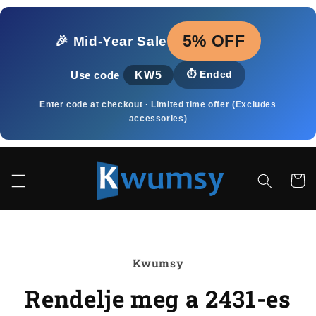
Ugrás a
tartalomhoz
5% OFF
🎉 Mid‑Year Sale
KW5
⏱️
Ended
Use code
Enter code at checkout · Limited time offer (Excludes
accessories)
Kosár
Kihagyás, és
ugrás a
Kwumsy
termékadatokra
Rendelje meg a 2431-es