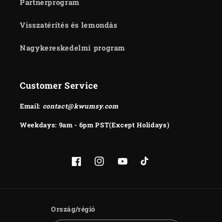
Partnerprogram
Visszatérítés és lemondás
Nagykereskedelmi program
Customer Service
Email:
contact@kwumsy.com
Weekdays: 9am - 6pm PST(Except Holidays)
Facebook
Instagram
YouTube
TikTok
Ország/régió