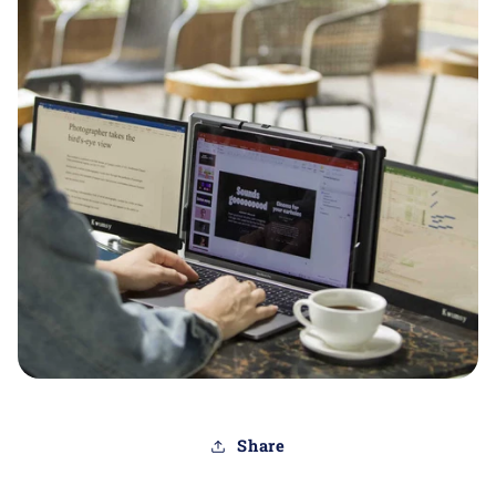
mennyiségének
mennyiségének
csökkentése
növelése
Share