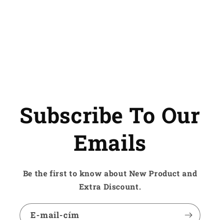
9
9
Languages
Languages
UI
UI
Keyboard
Keyboard
mennyiségének
mennyiségének
csökkentése
növelése
Subscribe To Our
Emails
Be the first to know about New Product and
Extra Discount.
E-mail-cím