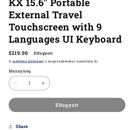
KX 15.6" Portable
External Travel
Touchscreen with 9
Languages UI Keyboard
Normál
$219.00
Elfogyott
ár
A
szállítási költséget
a megrendeléskor számítjuk ki.
Mennyiség
KX
KX
15.6&quot;
15.6&quot;
Portable
Portable
External
External
Elfogyott
Travel
Travel
Touchscreen
Touchscreen
with
with
Share