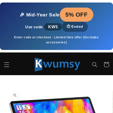
Ugrás a
tartalomhoz
5% OFF
🎉 Mid‑Year Sale
KW5
⏱️
Ended
Use code
Enter code at checkout · Limited time offer (Excludes
accessories)
Kosár
Kihagyás, és
ugrás a
termékadatokra