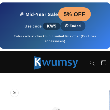
Meteen
naar de
content
5% OFF
🎉 Mid‑Year Sale
KW5
⏱️
Ended
Use code
Enter code at checkout · Limited time offer (Excludes
accessories)
Winkelwa
a direct naar
roductinformatie