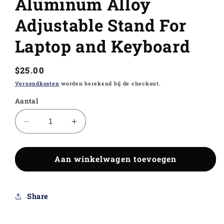
Aluminum Alloy
Adjustable Stand For
Laptop and Keyboard
Normale
$25.00
prijs
Verzendkosten
worden berekend bij de checkout.
Aantal
Aantal
Aantal
verlagen
verhogen
voor
voor
Aluminum
Aan winkelwagen toevoegen
Aluminum
Alloy
Alloy
Adjustable
Adjustable
Stand
Stand
Share
For
For
Laptop
Laptop