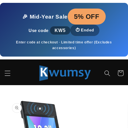
Meteen
naar de
content
5% OFF
🎉 Mid‑Year Sale
KW5
⏱️
Ended
Use code
Enter code at checkout · Limited time offer (Excludes
accessories)
Winkelwa
a direct naar
roductinformatie