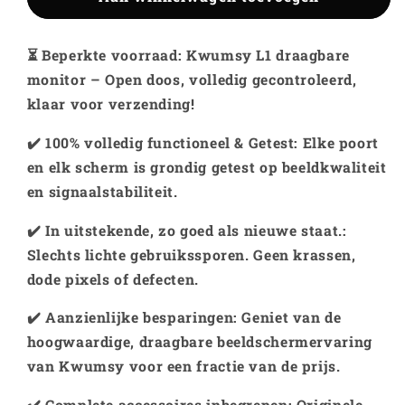
VS
VS
-
-
⏳ Beperkte voorraad: Kwumsy L1 draagbare
Tweedehands】
Tweedehands】
monitor – Open doos, volledig gecontroleerd,
Kwumsy
Kwumsy
L1-
L1-
klaar voor verzending!
12.3&quot;
12.3&quot;
✔️
100% volledig functioneel & Getest
: Elke poort
Draagbare
Draagbare
monitor
monitor
en elk scherm is grondig getest op beeldkwaliteit
met
met
en signaalstabiliteit.
dubbele
dubbele
luidsprekers
luidsprekers
✔️
In uitstekende, zo goed als nieuwe staat.
:
voor
voor
Slechts lichte gebruikssporen. Geen krassen,
laptop
laptop
dode pixels of defecten.
✔️
Aanzienlijke besparingen
: Geniet van de
hoogwaardige, draagbare beeldschermervaring
van Kwumsy voor een fractie van de prijs.
✔️
Complete accessoires inbegrepen
: Originele