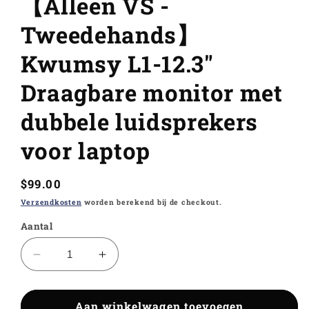
【Alleen VS -
Tweedehands】
Kwumsy L1-12.3"
Draagbare monitor met
dubbele luidsprekers
voor laptop
Normale
$99.00
prijs
Verzendkosten
worden berekend bij de checkout.
Aantal
Aantal
Aantal
verlagen
verhogen
voor
voor
Aan winkelwagen toevoegen
【Alleen
【Alleen