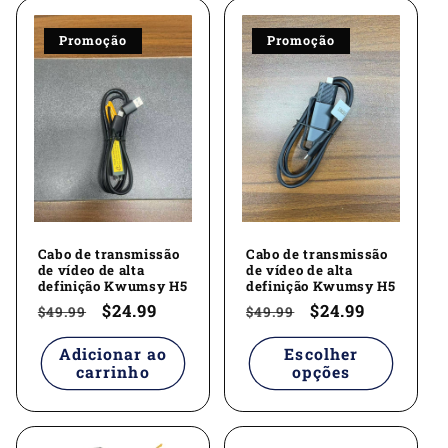
Promoção
Promoção
Cabo de transmissão
Cabo de transmissão
de vídeo de alta
de vídeo de alta
definição Kwumsy H5
definição Kwumsy H5
Preço
Preço
$24.99
Preço
Preço
$24.99
$49.99
$49.99
normal
promocional
normal
promocional
Adicionar ao
Escolher
carrinho
opções