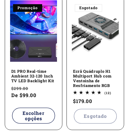
Promoção
Esgotado
D1 PRO Real-time
Ecrã Quádruplo H1
Ambient 32-120 Inch
Multiport Hub com
TV LED Backlight Kit
Ventoinha de
Resfriamento RGB
Preço
Preço
$299.00
12
(12)
normal
De
$99.00
promocional
total
Preço
$179.00
de
avaliações
normal
Escolher
Esgotado
opções