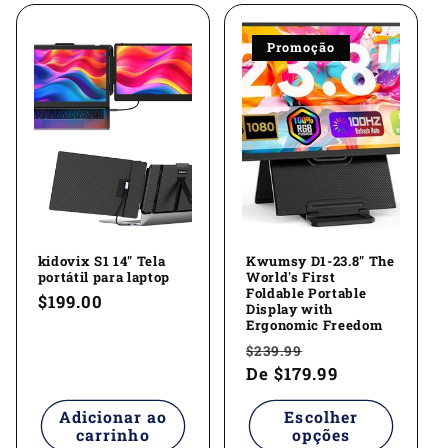
Promoção
kidovix S1 14" Tela
Kwumsy D1-23.8" The
portátil para laptop
World's First
Foldable Portable
Preço
$199.00
Display with
normal
Ergonomic Freedom
Preço
Preço
$239.99
normal
De
$179.99
promocional
Adicionar ao
Escolher
carrinho
opções