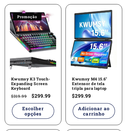
Promoção
Kwumsy K3 Touch-
Kwumsy M4 15.6"
Expanding Screen
Extensor de tela
Keyboard
tripla para laptop
Preço
Preço
$299.99
Preço
$299.99
$319.99
normal
promocional
normal
Escolher
Adicionar ao
opções
carrinho