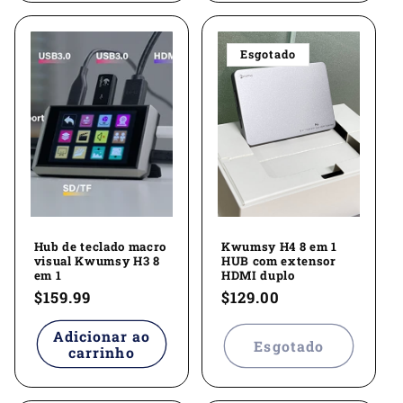
Esgotado
Hub de teclado macro
Kwumsy H4 8 em 1
visual Kwumsy H3 8
HUB com extensor
em 1
HDMI duplo
Preço
$159.99
Preço
$129.00
normal
normal
Adicionar ao
Esgotado
carrinho