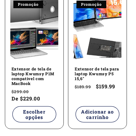
Promoção
Promoção
Extensor de tela de
Extensor de tela para
laptop Kwumsy P1M
laptop Kwumsy P5
compatível com
15,6"
MacBook
Preço
Preço
$159.99
$189.99
Preço
Preço
$299.00
normal
promocional
normal
De
$229.00
promocional
Escolher
Adicionar ao
opções
carrinho