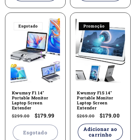
Esgotado
Promoção
Kwumsy F1 14''
Kwumsy F1S 14''
Portable Monitor
Portable Monitor
Laptop Screen
Laptop Screen
Extender
Extender
Preço
Preço
$179.99
Preço
Preço
$179.00
$299.00
$269.00
normal
promocional
normal
promocional
Adicionar ao
Esgotado
carrinho