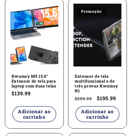
Promoção
Kwumsy M5 15.6"
Extensor de tela
Extensor de tela para
multifuncional e de
laptop com duas telas
três provas Kwumsy
N1
Preço
$139.99
Preço
Preço
$195.99
$299.99
normal
normal
promocional
Adicionar ao
Adicionar ao
carrinho
carrinho