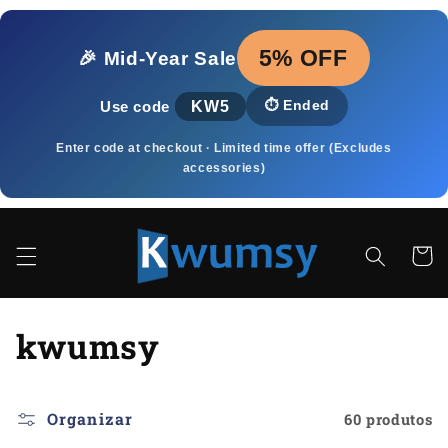
Pular
para o
conteúdo
5% OFF
🎉 Mid‑Year Sale
KW5
⏱️
Ended
Use code
Enter code at checkout · Limited time offer (Excludes
accessories)
Carrinh
C
kwumsy
o
l
Organizar
60 produtos