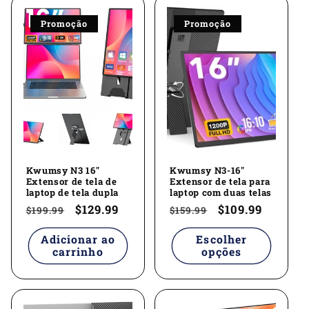
Promoção
Promoção
Kwumsy N3 16"
Kwumsy N3-16"
Extensor de tela de
Extensor de tela para
laptop de tela dupla
laptop com duas telas
Preço
Preço
$129.99
Preço
Preço
$109.99
$199.99
$159.99
normal
promocional
normal
promocional
Adicionar ao
Escolher
carrinho
opções