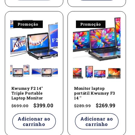
Promoção
Promoção
Kwumsy F2 14''
Monitor laptop
Triple Portable
portátil Kwumsy F3
Laptop Monitor
14 ''
Preço
Preço
$399.00
Preço
Preço
$269.99
$699.00
$289.99
normal
promocional
normal
promocional
Adicionar ao
Adicionar ao
carrinho
carrinho