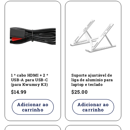
e
ç
ã
o
:
1 * cabo HDMI + 2 *
Suporte ajustável de
USB-A para USB-C
liga de alumínio para
(para Kwumsy K3)
laptop e teclado
Preço
$14.99
Preço
$25.00
normal
normal
Adicionar ao
Adicionar ao
carrinho
carrinho