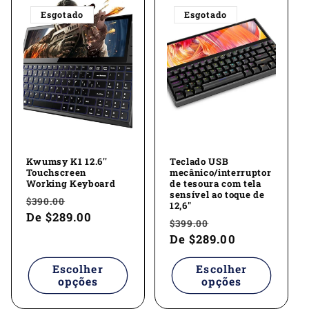
Esgotado
Esgotado
Kwumsy K1 12.6''
Teclado USB
Touchscreen
mecânico/interruptor
Working Keyboard
de tesoura com tela
sensível ao toque de
Preço
Preço
$390.00
12,6"
normal
De
$289.00
promocional
Preço
Preço
$399.00
normal
De
$289.00
promocional
Escolher
Escolher
opções
opções